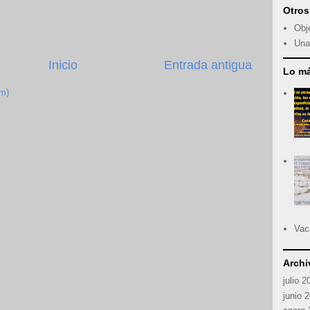
Otro
Obj
Una
Inicio
Entrada antigua
Lo má
om)
Vac
Archi
julio 2
junio 