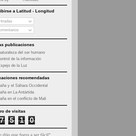
ibirse a Latitud - Longitud
tradas
mentarios
as publicaciones
naturaleza del ser humano
ontrol de la información
Espejo de la Luz
caciones recomendadas
aña y el Sáhara Occidental
aña en La Antártida
aña en el conflicto de Mali
o de visitas
7
5
1
0
 dijo que fuera a ser fácil”