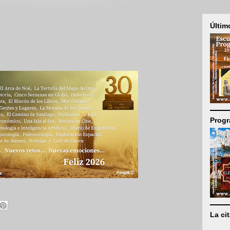
Últim
Progr
La ci