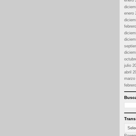
enero 
diciem
enero 
diciem
febrer
diciem
diciem
septie
diciem
octubr
julio 2
abril 
marzo
febrer
Busca
Trans
Power