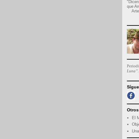
"Dicen
que A
Art
Period
Luna”.
Sígue
Otros
El 
Obj
Una