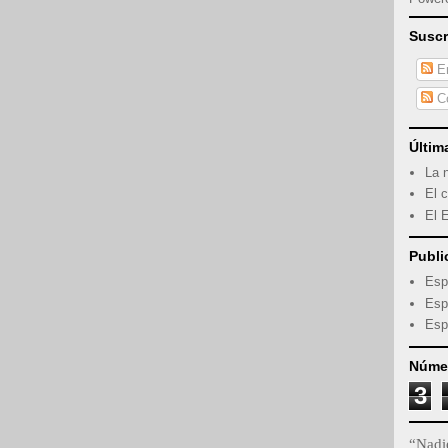
Suscr
En
Co
Últim
La 
El c
El 
Publi
Esp
Esp
Esp
Númer
3
“Nadie